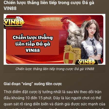
Chiến lược thắng liên tiếp trong cược Đá gà
VIN88
Chiến lược thắng liên tiếp trong cược Đá gà VIN88
Giai đoạn “vàng” xuống tiền cược
Thời điểm đặt cược lý tưởng nhất là sau khi theo dõi trận
đấu khoảng 10 đến 15 phút. Đây là lúc người chơi có thể
quan sát rõ ràng diễn biến và đánh giá được sức mạnh của