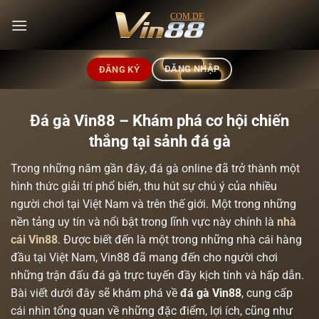
Chuyển
đến
nội
dung
ĐĂNG NHẬP
ĐĂNG KÝ
Đá gà Vin88 – Khám phá cơ hội chiến
thắng tại sảnh đá gà
Trong những năm gần đây, đá gà online đã trở thành một
hình thức giải trí phổ biến, thu hút sự chú ý của nhiều
người chơi tại Việt Nam và trên thế giới. Một trong những
nền tảng uy tín và nổi bật trong lĩnh vực này chính là
nhà
cái Vin88
. Được biết đến là một trong những nhà cái hàng
đầu tại Việt Nam, Vin88 đã mang đến cho người chơi
những trận đấu đá gà trực tuyến đầy kịch tính và hấp dẫn.
Bài viết dưới đây sẽ khám phá về
đá gà Vin88
, cung cấp
cái nhìn tổng quan về những đặc điểm, lợi ích, cũng như