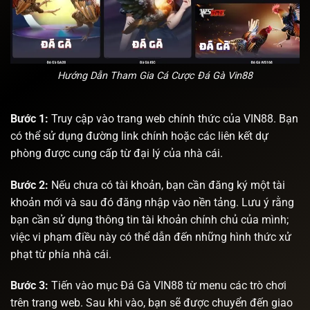
Hướng Dẫn Tham Gia Cá Cược Đá Gà Vin88
Bước 1:
Truy cập vào trang web chính thức của VIN88. Bạn
có thể sử dụng đường link chính hoặc các liên kết dự
phòng được cung cấp từ đại lý của nhà cái.
Bước 2:
Nếu chưa có tài khoản, bạn cần đăng ký một tài
khoản mới và sau đó đăng nhập vào nền tảng. Lưu ý rằng
bạn cần sử dụng thông tin tài khoản chính chủ của mình;
việc vi phạm điều này có thể dẫn đến những hình thức xử
phạt từ phía nhà cái.
Bước 3:
Tiến vào mục Đá Gà VIN88 từ menu các trò chơi
trên trang web. Sau khi vào, bạn sẽ được chuyển đến giao