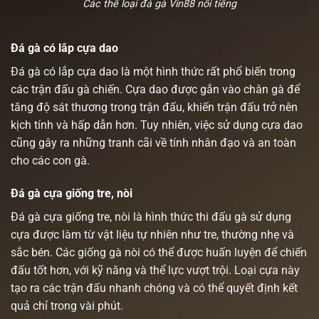
Các thể loại đá gà Vin88 nổi tiếng
Đá gà có lắp cựa dao
Đá gà có lắp cựa dao là một hình thức rất phổ biến trong
các trận đấu gà chiến. Cựa dao được gắn vào chân gà để
tăng độ sát thương trong trận đấu, khiến trận đấu trở nên
kịch tính và hấp dẫn hơn. Tuy nhiên, việc sử dụng cựa dao
cũng gây ra những tranh cãi về tính nhân đạo và an toàn
cho các con gà.
Đá gà cựa giống tre, nòi
Đá gà cựa giống tre, nòi là hình thức thi đấu gà sử dụng
cựa được làm từ vật liệu tự nhiên như tre, thường nhẹ và
sắc bén. Các giống gà nòi có thể được huấn luyện để chiến
đấu tốt hơn, với kỹ năng và thể lực vượt trội. Loại cựa này
tạo ra các trận đấu nhanh chóng và có thể quyết định kết
quả chỉ trong vài phút.