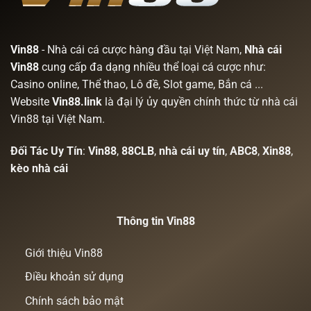
Vin88
- Nhà cái cá cược hàng đầu tại Việt Nam,
Nhà cái
Vin88
cung cấp đa dạng nhiều thể loại cá cược như:
Casino online, Thể thao, Lô đề, Slot game, Bắn cá ...
Website
Vin88.link
là đại lý ủy quyền chính thức từ nhà cái
Vin88 tại Việt Nam.
Đối Tác Uy Tín
:
Vin88
,
88CLB
,
nhà cái uy tín
,
ABC8
,
Xin88
,
kèo nhà cái
Thông tin Vin88
Giới thiệu Vin88
Điều khoản sử dụng
Chính sách bảo mật