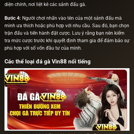
diện chính, nơi liệt kê các sảnh đấu gà.
Bước 4:
Người chơi nhấn vào tên của một sảnh đấu mà
mình ưa thích hoặc phù hợp với nhu cầu. Sau đó, bạn chọn
trận đấu và tiến hành đặt cược. Lưu ý rằng bạn nên kiểm
tra mức cược trước khi quyết định tham gia để đảm bảo sự
phù hợp với số vốn đầu tư của mình.
Các thể loại đá gà Vin88 nổi tiếng