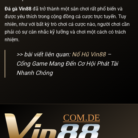
Đá gà Vin88
đã trở thành một sân chơi rất phổ biến và
được yêu thích trong cộng đồng cá cược trực tuyến. Tuy
nhiên, như với bất kỳ trò chơi cá cược nào, người chơi cần
phải có sự cân nhắc kỹ lưỡng và chơi một cách có trách
nhiệm.
>> bài viết liên quan:
Nổ Hũ Vin88
–
Cổng Game Mang Đến Cơ Hội Phát Tài
Nhanh Chóng