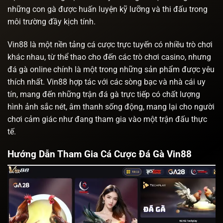
những con gà được huấn luyện kỹ lưỡng và thi đấu trong
môi trường đầy kịch tính.
Vin88 là một nền tảng cá cược trực tuyến có nhiều trò chơi
khác nhau, từ thể thao cho đến các trò chơi casino, nhưng
đá gà online chính là một trong những sản phẩm được yêu
thích nhất. Vin88 hợp tác với các sòng bạc và nhà cái uy
tín, mang đến những trận đá gà trực tiếp có chất lượng
hình ảnh sắc nét, âm thanh sống động, mang lại cho người
chơi cảm giác như đang tham gia vào một trận đấu thực
tế.
Hướng Dẫn Tham Gia Cá Cược Đá Gà Vin88