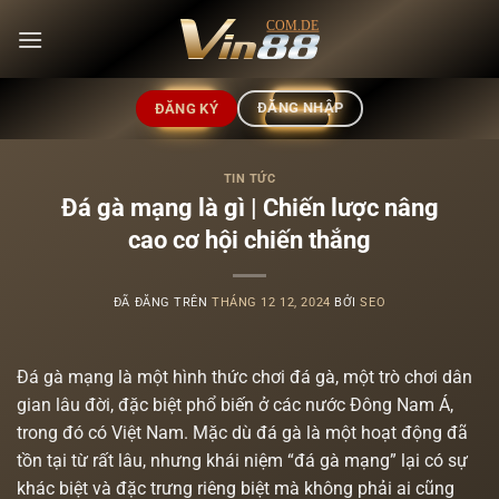
Chuyển
đến
nội
dung
ĐĂNG NHẬP
ĐĂNG KÝ
TIN TỨC
Đá gà mạng là gì | Chiến lược nâng
cao cơ hội chiến thắng
ĐÃ ĐĂNG TRÊN
THÁNG 12 12, 2024
BỞI
SEO
Đá gà mạng là một hình thức chơi đá gà, một trò chơi dân
gian lâu đời, đặc biệt phổ biến ở các nước Đông Nam Á,
trong đó có Việt Nam. Mặc dù đá gà là một hoạt động đã
tồn tại từ rất lâu, nhưng khái niệm “đá gà mạng” lại có sự
khác biệt và đặc trưng riêng biệt mà không phải ai cũng