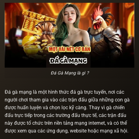
Đá Gà Mạng là gì ?
Đá gà mạng là một hình thức đá gà trực tuyến, nơi các
người chơi tham gia vào các trận đấu giữa những con gà
được huấn luyện và chọn lọc kỹ càng. Thay vì gà chiến
đấu trực tiếp trong các trường đấu thực tế, các trận đấu
này được tổ chức trên nền tảng mạng internet, và có thể
được xem qua các ứng dụng, website hoặc mạng xã hội.