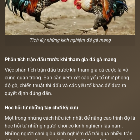
Tích lũy những kinh nghiệm đá gà mạng
Phân tích trận đấu trước khi tham gia đá gà mạng
Việc phân tích trận đấu trước khi tham gia cá cược là vô
cùng quan trọng. Bạn cần xem xét các yếu tố như phong
độ gà, chiến thuật thi đấu và các yếu tố khác để đưa ra
quyết định đúng đắn.
Học hỏi từ những tay chơi kỳ cựu
Một trong những cách hữu ích nhất để nâng cao trình độ là
học hỏi từ những người chơi có kinh nghiệm lâu năm.
Những người chơi giàu kinh nghiệm đã trải qua nhiều trận