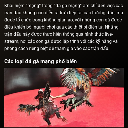
Khái niệm “mạng” trong “đá gà mạng” ám chỉ đến việc các
trận đấu không còn diễn ra trực tiếp tại các trường đấu, mà
được tổ chức trong không gian ảo, với những con gà được
điều khiển bởi người chơi qua các thiết bị điện tử. Những
trận đấu này được thực hiện thông qua hình thức live-
stream, nơi các con gà được lập trình với các kỹ năng và
phong cách riêng biệt để tham gia vào các trận đấu.
Các loại đá gà mạng phổ biến